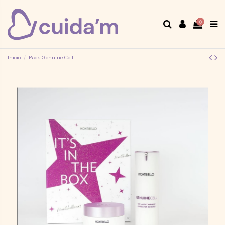
0
Inicio
Pack Genuine Cell