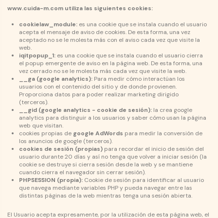
www.cuida-m.com utiliza las siguientes cookies:
cookielaw_module:
es una cookie que se instala cuando el usuario
acepta el mensaje de aviso de cookies. De esta forma, una vez
aceptado no se le molesta más con el aviso cada vez que visite la
web.
iqitpopup_1:
es una cookie que se instala cuando el usuario cierra
el popup emergente de aviso en la página web. De esta forma, una
vez cerrado no se le molesta más cada vez que visite la web.
__ga (google analytics):
Para medir cómo interactúan los
usuarios con el contenido del sitio y de donde provienen.
Proporciona datos para poder realizar marketing dirigido
(terceros).
__gid (google analytics - cookie de sesión):
la crea google
analytics para distinguir a los usuarios y saber cómo usan la página
web que visitan.
cookies propias de
google AdWords
para medir la conversión de
los anuncios de google (terceros).
cookies de sesión (propias)
para recordar el inicio de sesión del
usuario durante 20 días y así no tenga que volver a iniciar sesión (la
cookie se destruye si cierra sesión desde la web y se mantiene
cuando cierra el navegador sin cerrar sesión).
PHPSESSION (propia):
Cookie de sesión para identificar al usuario
que navega mediante variables PHP y pueda navegar entre las
distintas páginas de la web mientras tenga una sesión abierta.
El Usuario acepta expresamente, por la utilización de esta página web, el