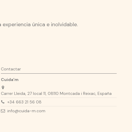
experiencia única e inolvidable.
Contactar
Cuida'm
Carrer Lleida, 27 local 11, 08110 Montcada i Reixac, España
+34 663 21 56 08
info@cuida-m.com